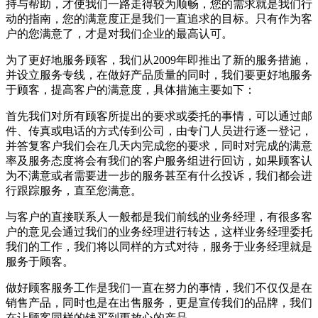
持与帮助，才使我们一路走得较为顺畅，您的需求就是我们行
动的指南，您的满意度正是我们一直追求的目标。只有作为客
户的您满意了，才是对我们企业的最高认可。
为了更好地服务顾客，我们从2009年即推出了新的服务措施，
并设立服务专线，在做好产品质量的同时，我们要更好地服务
于顾客，提高客户的满意度，具体措施主要如下：
首先我们对所有顾客所提出的要求或委托的事情，可以通过邮
件、传真或电话的方式传到公司，由专门人员进行逐一登记，
并答复客户我们会在几天内完成您的要求，同时对完成的满意
率及服务态度将会有我们的客户服务组进行回访，如果顾客认
为不满意或者需要进一步的服务甚至有什么投诉，我们都会进
行跟踪服务，直至您满意。
与客户的直接联系人一般都是我们前线的业务经理，有很多客
户的意见会通过我们的业务经理进行转达，这样业务经理委托
我们的工作，我们将以同样的方式对待，服务于业务经理就是
服务于顾客。
做好顾客服务工作是我们一直在努力的事情，我们不仅仅是在
销售产品，同时也是在出售服务，更是宣传我们的品牌，我们
在让顾客同样的钱买到更放心的产品。