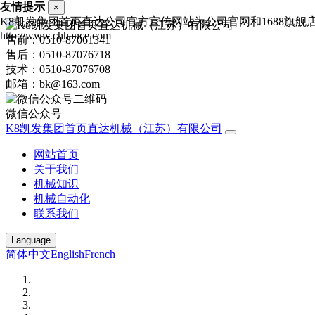
友情提示
×
K8凯发集团首页直达公司官方宣传网站为公司官网和1688旗
http://www.chhance.com
售前：0510-87061341
售后：0510-87076718
技术：0510-87076708
邮箱：bk@163.com
微信公众号
K8凯发集团首页直达机械（江苏）有限公司
网站首页
关于我们
机械知识
机械自动化
联系我们
Language
简体中文
English
French