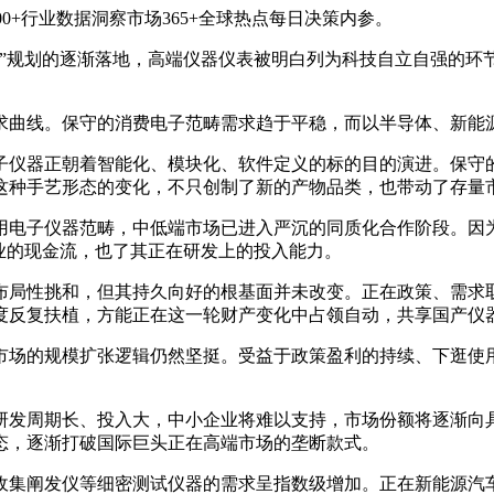
00+行业数据洞察市场365+全球热点每日决策内参。
规划的逐渐落地，高端仪器仪表被明白列为科技自立自强的环
曲线。保守的消费电子范畴需求趋于平稳，而以半导体、新能源
仪器正朝着智能化、模块化、软件定义的标的目的演进。保守的
这种手艺形态的变化，不只创制了新的产物品类，也带动了存量
电子仪器范畴，中低端市场已进入严沉的同质化合作阶段。因为
业的现金流，也了其正在研发上的投入能力。
布局性挑和，但其持久向好的根基面并未改变。正在政策、需求
度反复扶植，方能正在这一轮财产变化中占领自动，共享国产仪
场的规模扩张逻辑仍然坚挺。受益于政策盈利的持续、下逛使用
发周期长、投入大，中小企业将难以支持，市场份额将逐渐向具
态，逐渐打破国际巨头正在高端市场的垄断款式。
阐发仪等细密测试仪器的需求呈指数级增加。正在新能源汽车