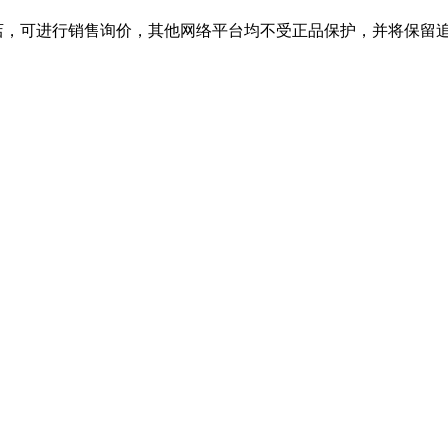
舰店，可进行销售询价，其他网络平台均不受正品保护，并将保留