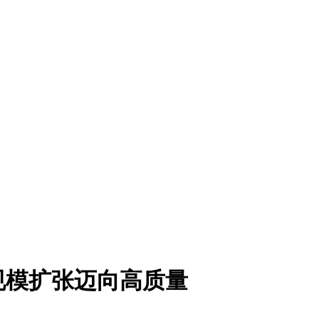
规模扩张迈向高质量