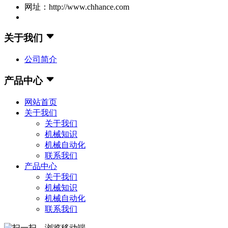
网址：http://www.chhance.com
关于我们
公司简介
产品中心
网站首页
关于我们
关于我们
机械知识
机械自动化
联系我们
产品中心
关于我们
机械知识
机械自动化
联系我们