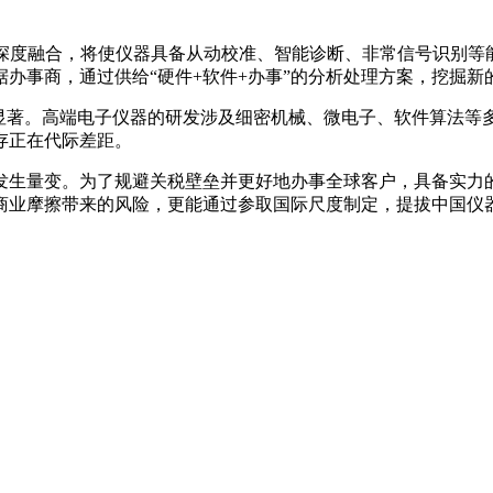
。
度融合，将使仪器具备从动校准、智能诊断、非常信号识别等能
办事商，通过供给“硬件+软件+办事”的分析处理方案，挖掘新
著。高端电子仪器的研发涉及细密机械、微电子、软件算法等
存正在代际差距。
量变。为了规避关税壁垒并更好地办事全球客户，具备实力的企
业摩擦带来的风险，更能通过参取国际尺度制定，提拔中国仪器品