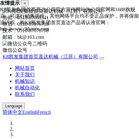
友情提示
×
K8凯发集团首页直达公司官方宣传网站为公司官网和1688旗舰
店，可进行销售询价，其他网络平台均不受正品保护，并将保留
售前：0510-87061341
追诉权，购K8凯发集团首页直达产品请认准官网：
售后：0510-87076718
http://www.chhance.com
技术：0510-87076708
邮箱：bk@163.com
微信公众号
K8凯发集团首页直达机械（江苏）有限公司
网站首页
关于我们
机械知识
机械自动化
联系我们
Language
简体中文
English
French