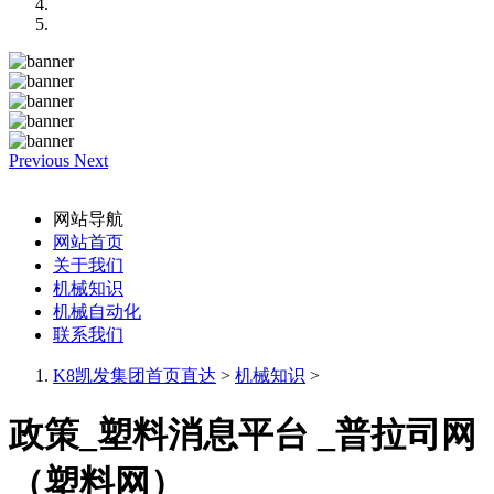
Previous
Next
网站导航
网站首页
关于我们
机械知识
机械自动化
联系我们
K8凯发集团首页直达
>
机械知识
>
政策_塑料消息平台 _普拉司网
（塑料网）