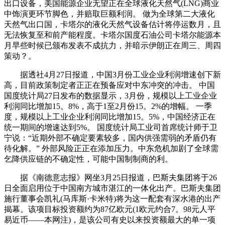
出口设备，美国能源企业无望正在全球液化天然气(LNG)商业
中饰演更环节脚色，并赔取巨额利润。 做为全球第二大液化
天然气出口国，卡塔尔的液化天然气设备估计将停运数月，且
无法恢复至和前产能程度。卡塔尔国度石油公司卡塔尔能源本
月早些时候已颁布发表不成抗力，并暗示伊朗正在周三、周四
策动？。
据透社4月27日报道，中国3月份工业企业利润增速创下新
高，目前政策制定者正正在预备应对中东冲突的冲击。 中国
国度统计局27日发布的数据显示，3月份，规模以上工业企业
利润同比增加15。8%，高于1至2月份15。2%的增幅。 一季
度，规模以上工业企业利润同比增加15。5%，中国经济正在
统一期间的增速达到5%。 国度统计局工业司首席统计师于卫
宁说：“近期外部不确定要素较多，国内供强需弱的矛盾仍有
待化解。” 外部风险正正在添加压力。中东危机加剧了全球需
乞降供应链的不确定性，可能中国制制商的利。
据《南德意志报》网坐3月25日报道，巴斯夫集团将于26
日全面启用位于中国南方城市湛江的一体化出产。巴斯夫集团
施行董事会凯礼(马库斯·卡米特)将为这一配套有深水港的出产
揭幕。该项目标投资额约为87亿欧元(1欧元约合7。98元人平
易近币——本网注)，是该公司有史以来投资额最大的单一项