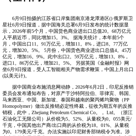
6月9日拍摄的江苏省口岸集团南京港龙潭港区() 俄罗斯卫
星社6月9日报道，据中国海关总署6月9日发布的统计数据显
示，2026年前5个月，中国货色商业进出口总值20。68万亿元
人平易近币，同比增加15。3%。 据海关统计，本年前5个
月，中国出口11。91万亿元，增加11。8%，进口8。77万亿
元，增加20。5%。 5月份，中国货色商业进出口总值4。45万
亿元，增加16。9%。此中出口2。59万亿元，增加13。8%，
进口1。86万亿元，增加21。5%。 另据英国《金融时报》网
坐6月9日报道，受人工智能相关产物需求鞭策，中国上月出口
(以美元计)。
据中国商业布施消息网动静，2026年6月2日，印尼反推销
委员会发布通知布告，对原产于沙特阿拉伯、菲律宾、韩国、
马来西亚、中国、新加坡、泰国和越南的聚丙烯均聚物（PP
Homopolymer）做出反推销必定性终裁，征收为期五年的反推
销税，此中，Zhejiang Petroleum Chemical Co。， Ltd。（浙江
石油化工无限公司）从价税为5。52%、从量税为0。055美元/
千克，中国其他出产商/出口商的从价税为18。01%、从量税
为0。179美元/千克。办法实施以印尼财务部纳税令为准。涉