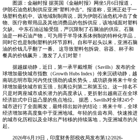
图源：金融时报 据英国《金融时报》网坐5月6日报道，
伊朗石油危机制供应亚洲“塑料冲击”。报道称，亚洲正处于一
场塑料危机中。该地域制制商说，因为伊朗石油危机冲击了食
物、医疗救帮用品及其他消费品的包拆供应，该地域面对塑料
欠缺。 中东石油运输受阻，严沉限制了石脑油的供应。石脑
油是一种石油产物，可为用于半导体系体例制的特种化学品，
同时它也是制制塑料的环节原料。自和平起头以来，亚洲石脑
油的价钱几乎翻了一番。 这导致塑料包拆袋、容器、杯子和
餐具的价钱飙升，激发了人们对塑！
据越媒动静，近日，第一承平戴维斯（Savills）发布的全
球增加最快城市指数（Growth Hubs Index）传来沉磅动静，越
南胡志明市取河内凭仗强劲的成长势头，成功跻身将来十年全
球增加最快城市前五强，别离位列第二和第五位。这一排名不
只是对两座城市成长潜力的高度承认，更折射出越南正在全球
经济款式中日益凸显的焦点地位。 据悉，Savills对全球245个
城市进行了全面阐发，最终得出如许的结论：将来十年，全球
经济增加将高度集中于亚洲地域。年轻的生齿布局、快速推进
的城市化历程以及全球出产转移的持续落地，为亚洲城市的兴
起。
2026年6月19日，印度财务部税收局发布第12/2026-