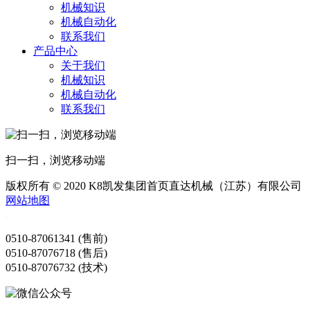
机械知识
机械自动化
联系我们
产品中心
关于我们
机械知识
机械自动化
联系我们
扫一扫，浏览移动端
版权所有 © 2020 K8凯发集团首页直达机械（江苏）有限公司
网站地图
0510-87061341 (售前)
0510-87076718 (售后)
0510-87076732 (技术)