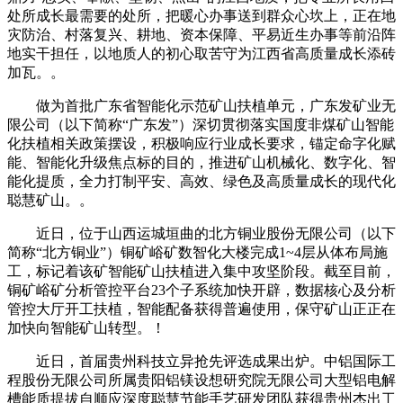
处所成长最需要的处所，把暖心办事送到群众心坎上，正在地
灾防治、村落复兴、耕地、资本保障、平易近生办事等前沿阵
地实干担任，以地质人的初心取苦守为江西省高质量成长添砖
加瓦。。
做为首批广东省智能化示范矿山扶植单元，广东发矿业无
限公司（以下简称“广东发”）深切贯彻落实国度非煤矿山智能
化扶植相关政策摆设，积极响应行业成长要求，锚定命字化赋
能、智能化升级焦点标的目的，推进矿山机械化、数字化、智
能化提质，全力打制平安、高效、绿色及高质量成长的现代化
聪慧矿山。。
近日，位于山西运城垣曲的北方铜业股份无限公司（以下
简称“北方铜业”）铜矿峪矿数智化大楼完成1~4层从体布局施
工，标记着该矿智能矿山扶植进入集中攻坚阶段。截至目前，
铜矿峪矿分析管控平台23个子系统加快开辟，数据核心及分析
管控大厅开工扶植，智能配备获得普遍使用，保守矿山正正在
加快向智能矿山转型。！
近日，首届贵州科技立异抢先评选成果出炉。中铝国际工
程股份无限公司所属贵阳铝镁设想研究院无限公司大型铝电解
槽能质提拔自顺应深度聪慧节能手艺研发团队获得贵州杰出工