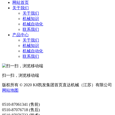
网站首页
关于我们
关于我们
机械知识
机械自动化
联系我们
产品中心
关于我们
机械知识
机械自动化
联系我们
扫一扫，浏览移动端
版权所有 © 2020 K8凯发集团首页直达机械（江苏）有限公司
网站地图
0510-87061341 (售前)
0510-87076718 (售后)