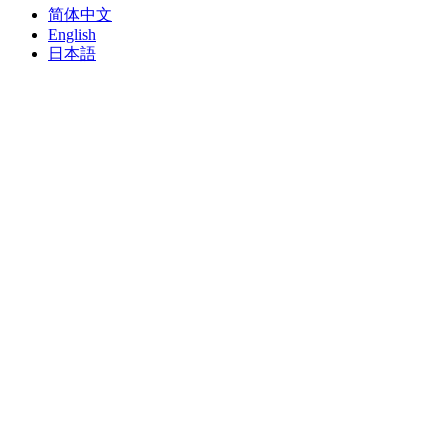
简体中文
English
日本語