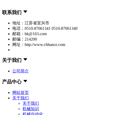
联系我们
地址：江苏省宜兴市
电话：0510-87061341 0510-87061340
邮箱：bk@163.com
邮编：214200
网址：http://www.chhance.com
关于我们
公司简介
产品中心
网站首页
关于我们
关于我们
机械知识
机械自动化