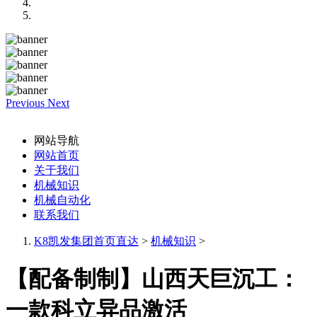
Previous
Next
网站导航
网站首页
关于我们
机械知识
机械自动化
联系我们
K8凯发集团首页直达
>
机械知识
>
【配备制制】山西天巨沉工：
一款科立异品激活