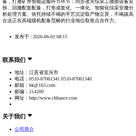
备，打通矿井智能运输环节环节；同步攻关综采工做面设备安
拆、回撤配套配备，打形成套化、一体化、智能化综采安撤分
析处理方案。依托持续不竭的手艺沉淀取产物立异，不竭拔高
企业正在高端煤机配备范畴的行业地位取焦点合作力。
发布于 : 2026-06-01 08:15
联系我们
地址：江苏省宜兴市
电话：0510-87061341 0510-87061340
邮箱：bk@163.com
邮编：214200
网址：http://www.chhance.com
关于我们
公司简介