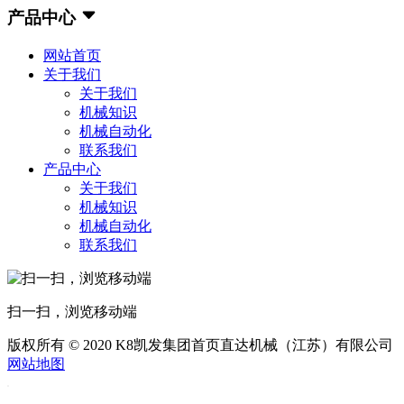
产品中心
网站首页
关于我们
关于我们
机械知识
机械自动化
联系我们
产品中心
关于我们
机械知识
机械自动化
联系我们
扫一扫，浏览移动端
版权所有 © 2020 K8凯发集团首页直达机械（江苏）有限公司
网站地图