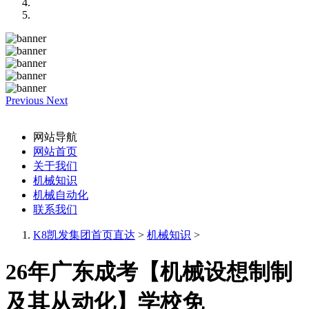
Previous
Next
网站导航
网站首页
关于我们
机械知识
机械自动化
联系我们
K8凯发集团首页直达
>
机械知识
>
26年广东成考【机械设想制制
及其从动化】学校免