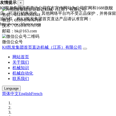
友情提示
×
K8凯发集团首页直达公司官方宣传网站为公司官网和1688旗舰
店，可进行销售询价，其他网络平台均不受正品保护，并将保留
售前：0510-87061341
追诉权，购K8凯发集团首页直达产品请认准官网：
售后：0510-87076718
http://www.chhance.com
技术：0510-87076708
邮箱：bk@163.com
微信公众号
K8凯发集团首页直达机械（江苏）有限公司
网站首页
关于我们
机械知识
机械自动化
联系我们
Language
简体中文
English
French