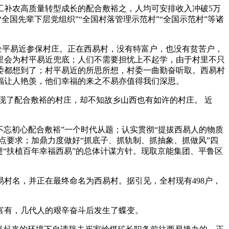
补农高质量转型成长的配合敷裕之，人均可安排收入冲破5万
全国先辈下层党组织”“全国村落管理示范村”“全国示范村”等诸
全平易近参保村庄。正在西易村，没有特富户，也没有贫苦户，
里会为村平易近兜底；人们不需要担忧上不起学，由于村里不只
委都想到了；村平易近的所思所想，村委一曲勤奋听取。西易村
幸福让人艳羡，他们幸福的来之不易亦值得我们深思。
了配合敷裕的村庄，却不知故乡山西也有如许的村庄。 近
不忘初心配合敷裕”一个时代从题；认实贯彻“提拔西易人的物质
点要求；加鼎力度做好“抓底子、抓轨制、抓抽象、抓做风”四
“扶植百年幸福西易”的总体计谋方针。现取京能集团、平鲁区
村名，并正在最终命名为西易村。据引见，全村现有498户，
富有，几代人的艰辛奋斗后发生了蝶变。