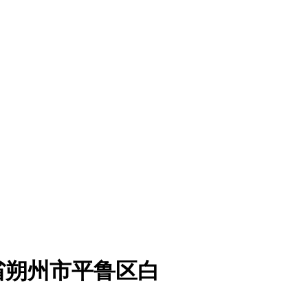
省朔州市平鲁区白