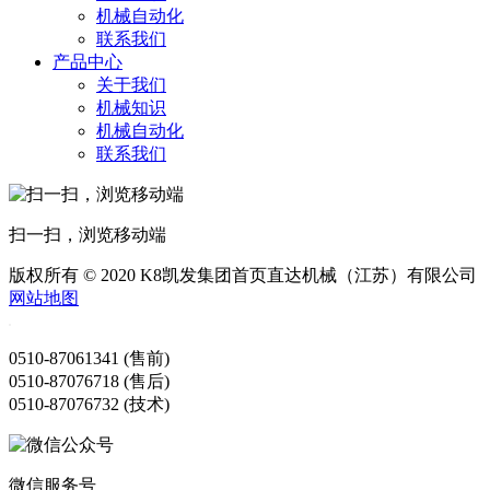
机械自动化
联系我们
产品中心
关于我们
机械知识
机械自动化
联系我们
扫一扫，浏览移动端
版权所有 © 2020 K8凯发集团首页直达机械（江苏）有限公司
网站地图
0510-87061341 (售前)
0510-87076718 (售后)
0510-87076732 (技术)
微信服务号