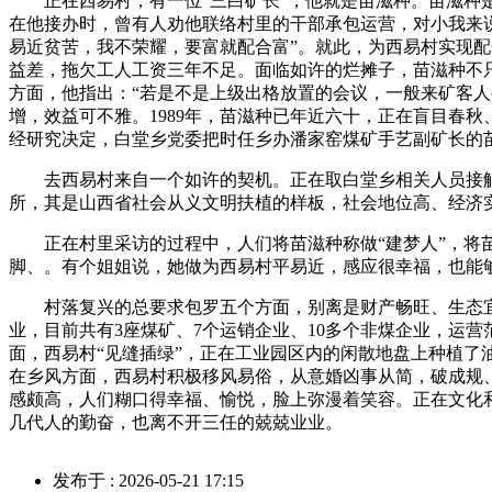
正在西易村，有一位“三白矿长”，他就是苗滋种。苗滋种是
在他接办时，曾有人劝他联络村里的干部承包运营，对小我来
易近贫苦，我不荣耀，要富就配合富”。就此，为西易村实现配
益差，拖欠工人工资三年不足。面临如许的烂摊子，苗滋种不只
方面，他指出：“若是不是上级出格放置的会议，一般来矿客
增，效益可不雅。1989年，苗滋种已年近六十，正在盲目春
经研究决定，白堂乡党委把时任乡办潘家窑煤矿手艺副矿长的
去西易村来自一个如许的契机。正在取白堂乡相关人员接触的
所，其是山西省社会从义文明扶植的样板，社会地位高、经济
正在村里采访的过程中，人们将苗滋种称做“建梦人”，将苗
脚、。有个姐姐说，她做为西易村平易近，感应很幸福，也能
村落复兴的总要求包罗五个方面，别离是财产畅旺、生态宜居
业，目前共有3座煤矿、7个运销企业、10多个非煤企业，运
面，西易村“见缝插绿”，正在工业园区内的闲散地盘上种植
在乡风方面，西易村积极移风易俗，从意婚凶事从简，破成规
感颇高，人们糊口得幸福、愉悦，脸上弥漫着笑容。正在文化
几代人的勤奋，也离不开三任的兢兢业业。
发布于 : 2026-05-21 17:15