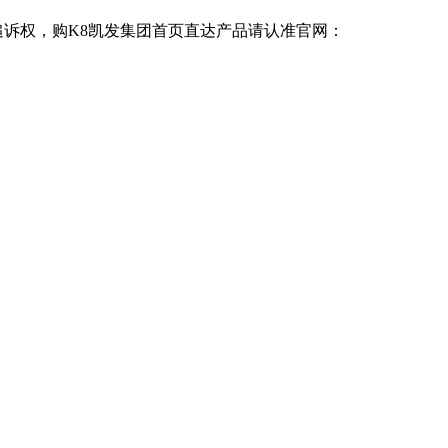
追诉权，购K8凯发集团首页直达产品请认准官网：