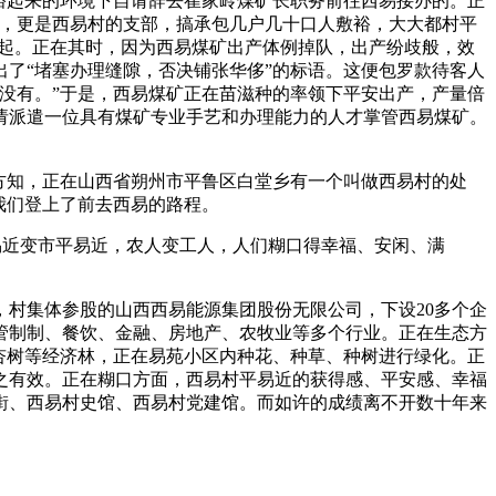
裕起来的环境下自请辞去崔家岭煤矿长职务前往西易接办的。正
长，更是西易村的支部，搞承包几户几十口人敷裕，大大都村平
说起。正在其时，因为西易煤矿出产体例掉队，出产纷歧般，效
出了“堵塞办理缝隙，否决铺张华侈”的标语。这便包罗款待客人
没有。”于是，西易煤矿正在苗滋种的率领下平安出产，产量倍
申请派遣一位具有煤矿专业手艺和办理能力的人才掌管西易煤矿。
方知，正在山西省朔州市平鲁区白堂乡有一个叫做西易村的处
我们登上了前去西易的路程。
易近变市平易近，农人变工人，人们糊口得幸福、安闲、满
村集体参股的山西西易能源集团股份无限公司，下设20多个企
吸管制制、餐饮、金融、房地产、农牧业等多个行业。正在生态方
杏树等经济林，正在易苑小区内种花、种草、种树进行绿化。正
之有效。正在糊口方面，西易村平易近的获得感、平安感、幸福
街、西易村史馆、西易村党建馆。而如许的成绩离不开数十年来