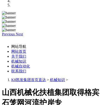
Previous
Next
网站导航
网站首页
关于我们
机械知识
机械自动化
联系我们
K8凯发集团首页直达
>
机械知识
>
山西机械化扶植集团取得格宾
石笼网河流护岸专