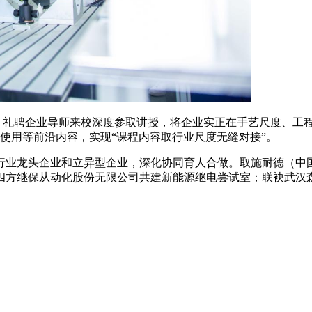
，礼聘企业导师来校深度参取讲授，将企业实正在手艺尺度、工
人使用等前沿内容，实现“课程内容取行业尺度无缝对接”。
业龙头企业和立异型企业，深化协同育人合做。取施耐德（中国
合四方继保从动化股份无限公司共建新能源继电尝试室；联袂武汉