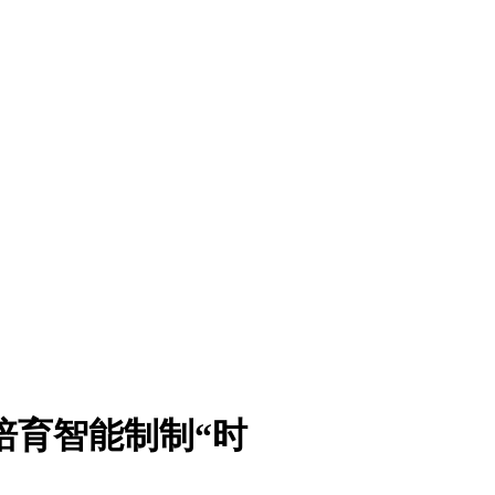
培育智能制制“时