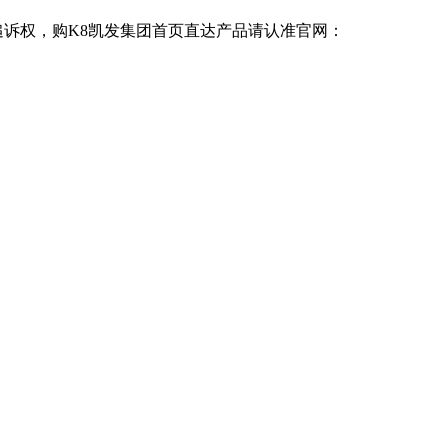
追诉权，购K8凯发集团首页直达产品请认准官网：