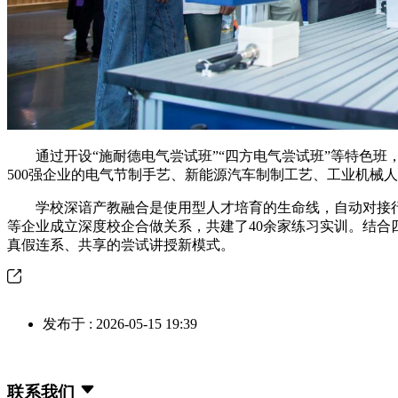
通过开设“施耐德电气尝试班”“四方电气尝试班”等特色班
500强企业的电气节制手艺、新能源汽车制制工艺、工业机械
学校深谙产教融合是使用型人才培育的生命线，自动对接行
等企业成立深度校企合做关系，共建了40余家练习实训。结
真假连系、共享的尝试讲授新模式。
发布于 : 2026-05-15 19:39
联系我们