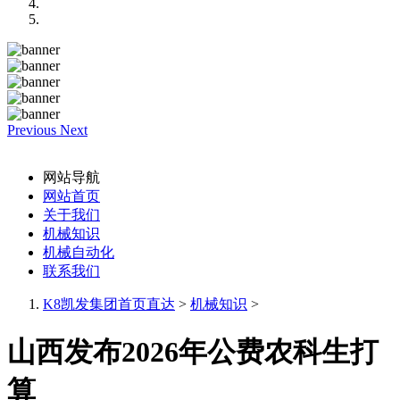
Previous
Next
网站导航
网站首页
关于我们
机械知识
机械自动化
联系我们
K8凯发集团首页直达
>
机械知识
>
山西发布2026年公费农科生打
算