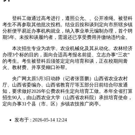
登科工做通过高考进行，遵照公允、、公开准绳。被登科
考生不再参取其他批次投档。结业后按和谈到定向市所辖乡镇
分析便平易近办事机构就业，纳入事业单元编制办理，首个聘
期5年。未按和谈履约者，需退还已享受费用并缴纳违约金。
本次招生专业为农学、农业机械化及其从动化、农林经济
办理3个标的目的，面向合适高考报名前提、立志办事“三农”
的考生。考生被登科后须签定定向培育和谈，正在校期间膏
火、教材费、并享受糊口补帮。
央广网太原5月3日动静（记者张晋鹏）山西省农业农村
厅、山西省委编办、山西省教育厅等五部分日前结合印发通
知，要求做好2026年公费农科生定向培育工做。本年全省打算
招生90人，由山西农业大学（山西省农科院）承担培育使命，
定向办事31个县（市、区）乡镇农技推广岗亭。
发布于 : 2026-05-14 12:24