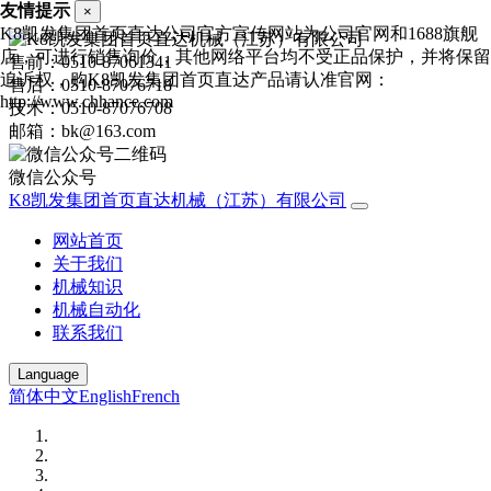
友情提示
×
K8凯发集团首页直达公司官方宣传网站为公司官网和1688旗舰
店，可进行销售询价，其他网络平台均不受正品保护，并将保留
售前：0510-87061341
追诉权，购K8凯发集团首页直达产品请认准官网：
售后：0510-87076718
http://www.chhance.com
技术：0510-87076708
邮箱：bk@163.com
微信公众号
K8凯发集团首页直达机械（江苏）有限公司
网站首页
关于我们
机械知识
机械自动化
联系我们
Language
简体中文
English
French