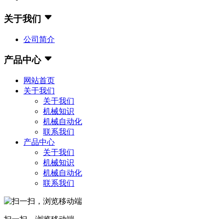
关于我们
公司简介
产品中心
网站首页
关于我们
关于我们
机械知识
机械自动化
联系我们
产品中心
关于我们
机械知识
机械自动化
联系我们