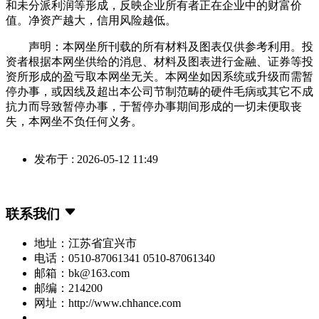
和未分派利润等形成，反映企业所有者正在企业中的财富价
值。净资产越大，信用风险越低。
声明：本网坐所刊载的所有材料及图表仅供参考利用。投
资者根据本网坐供给的消息、材料及图表进行金融、证券等投
资所形成的盈亏取本网坐无关。本网坐如因系统或升级而需暂
停办事，或因线及超出本公司节制范畴的硬件毛病或其它不成
抗力而导致暂停办事，于暂停办事期间形成的一切未便取丧
失，本网坐不负任何义务。
发布于 : 2026-05-12 11:49
联系我们
地址：江苏省宜兴市
电话：0510-87061341 0510-87061340
邮箱：bk@163.com
邮编：214200
网址：http://www.chhance.com