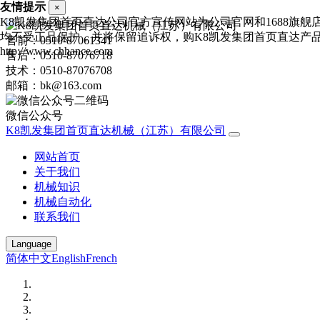
友情提示
×
K8凯发集团首页直达公司官方宣传网站为公司官网和1688旗
均不受正品保护，并将保留追诉权，购K8凯发集团首页直达产
售前：0510-87061341
http://www.chhance.com
售后：0510-87076718
技术：0510-87076708
邮箱：bk@163.com
微信公众号
K8凯发集团首页直达机械（江苏）有限公司
网站首页
关于我们
机械知识
机械自动化
联系我们
Language
简体中文
English
French