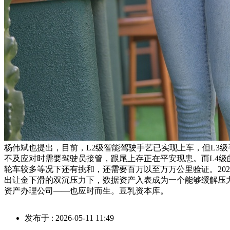
杨伟斌也提出，目前，L2级智能驾驶手艺已实现上车，但L3
不及应对时需要驾驶员接管，跟尾上存正在平安现患。而L4级
轮车较多等况下还有挑和，还需要百万以至万万公里验证。20
出让金下滑的双沉压力下，数据资产入表成为一个能够缓解压力
资产办理公司——也应时而生。豆乳资本库。
发布于 : 2026-05-11 11:49