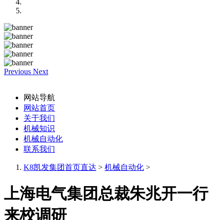
Previous
Next
网站导航
网站首页
关于我们
机械知识
机械自动化
联系我们
K8凯发集团首页直达
>
机械自动化
>
上海电气集团总裁朱兆开一行
来校调研