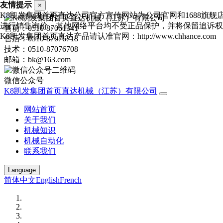
友情提示
×
K8凯发集团首页直达公司官方宣传网站为公司官网和1688旗舰
进行销售询价，其他网络平台均不受正品保护，并将保留追诉权
售前：0510-87061341
K8凯发集团首页直达产品请认准官网：http://www.chhance.com
售后：0510-87076718
技术：0510-87076708
邮箱：bk@163.com
微信公众号
K8凯发集团首页直达机械（江苏）有限公司
网站首页
关于我们
机械知识
机械自动化
联系我们
Language
简体中文
English
French