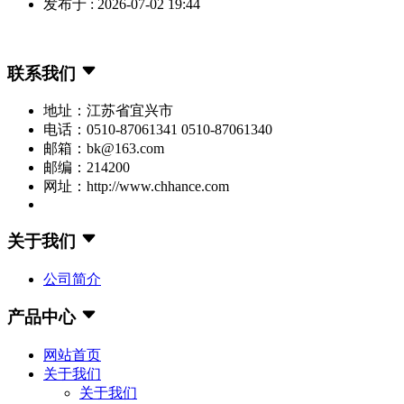
发布于 : 2026-07-02 19:44
联系我们
地址：江苏省宜兴市
电话：0510-87061341 0510-87061340
邮箱：bk@163.com
邮编：214200
网址：http://www.chhance.com
关于我们
公司简介
产品中心
网站首页
关于我们
关于我们