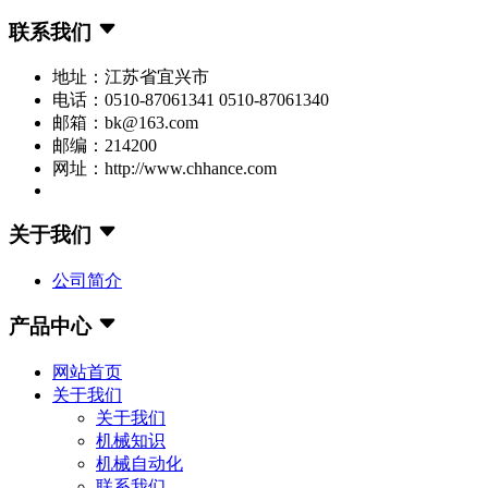
联系我们
地址：江苏省宜兴市
电话：0510-87061341 0510-87061340
邮箱：bk@163.com
邮编：214200
网址：http://www.chhance.com
关于我们
公司简介
产品中心
网站首页
关于我们
关于我们
机械知识
机械自动化
联系我们