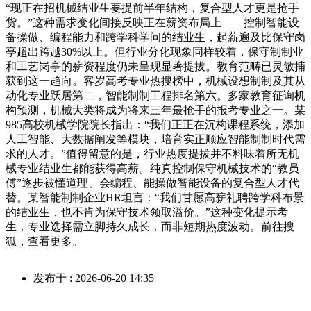
“现正在招机械结业生要提前半年结构，复合型人才更是抢手
货。”这种需求变化间接反映正在薪资布局上——控制智能设
备操做、编程能力和跨学科学问的结业生，起薪遍及比保守岗
亭超出跨越30%以上。但行业分化现象同样较着，保守制制业
和工艺岗亭的薪资程度仍未呈现显著提拔。教育范畴已灵敏捕
获到这一趋向。客岁高考专业热搜榜中，机械设想制制及其从
动化专业跃居第二，智能制制工程排名第六。多家教育征询机
构预测，机械大类将成为将来三年最抢手的报考专业之一。某
985高校机械学院院长指出：“我们正正在沉构课程系统，添加
人工智能、大数据阐发等模块，培育实正顺应智能制制时代需
求的人才。”值得留意的是，行业热度提拔并不料味着所无机
械专业结业生都能获得高薪。纯真控制保守机械技术的“教员
傅”逐步被懂道理、会编程、能操做智能设备的复合型人才代
替。某智能制制企业HR坦言：“我们甘愿高薪礼聘跨学科布景
的结业生，也不肯为保守技术领取溢价。”这种变化提示考
生，专业选择需立脚持久成长，而非短期热度波动。前往搜
狐，查看更多。
发布于 : 2026-06-20 14:35