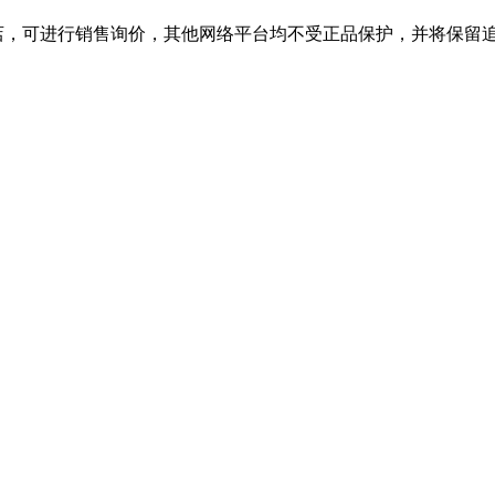
舰店，可进行销售询价，其他网络平台均不受正品保护，并将保留