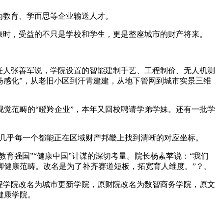
为教育、学而思等企业输送人才。
振时，受益的不只是学校和学生，更是整座城市的财产将来。
。
任人张善军说，学院设置的智能建制手艺、工程制价、无人机测
扬感化”，从老旧小区到汗青建建，从地下管网到城市实景三维
觉范畴的“瞪羚企业”，本年又回校聘请学弟学妹。还有一批学
，几乎每一个都能正在区域财产邦畿上找到清晰的对应坐标。
育强国”“健康中国”计谋的深切考量。院长杨素苹说：“我们
已涉脚健康范畴。改名是为了补齐赛道短板，拓宽育人维度。”？。
程学院改名为城市更新学院，原财院改名为数智商务学院，原文
健康学院。