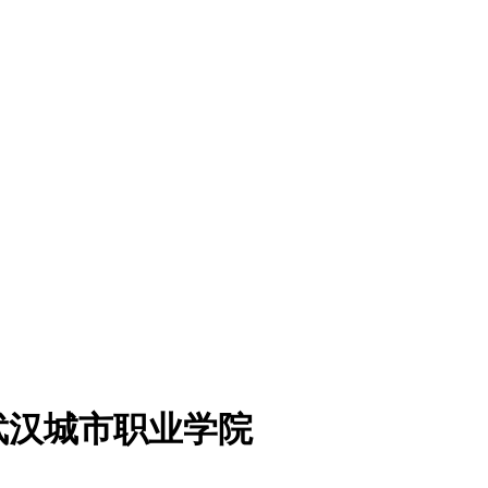
武汉城市职业学院