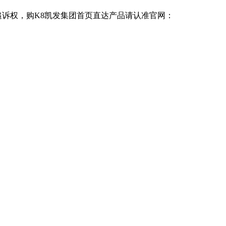
追诉权，购K8凯发集团首页直达产品请认准官网：