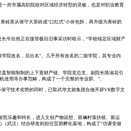
后，是一所市属高职院校对区域经济转型的灵敏，也是对职业教育
青砖茶从保守大茶砖成“口红式”小块包拆，再升级为青砖奶
长牛欣然正在接管极目旧事采访时暗示，“学校锚定区域财产
学院改名，后出名”。几乎所有改名的二级学院，其专业内
笼盖智能制制的上下逛财产链。学院党总支、副院长陈淑花引
机使用等办事范畴，构成了一个完整的专业群。”。
保守技术劣势的同时，已取武华文旅集团合做开辟VR数字文
按照乐趣和特长，进入文创产物设想、斑斓村落扶植、新运
心（武汉）结合研发则担任贸易孵化落地，构成了“功课变做