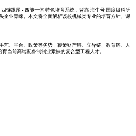
跟尾 - 四能一体 特色培育系统，背靠 海牛号 国度级科研
制龙头企业青睐。本文将全面解析该校机械类专业的培育方针、课
、手艺、平台、政策等劣势，鞭策财产链、立异链、教育链、人
，培育当前高端配备制制业紧缺的复合型工程人才。