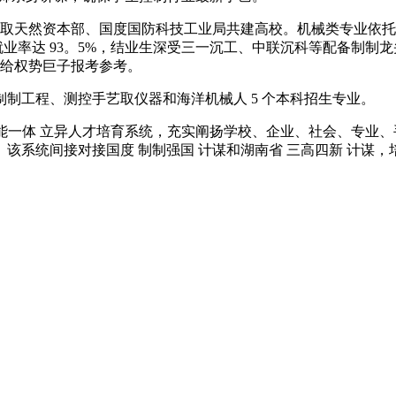
然资本部、国度国防科技工业局共建高校。机械类专业依托 四链
专业就业率达 93。5%，结业生深受三一沉工、中联沉科等配备制
供给权势巨子报考参考。
工程、测控手艺取仪器和海洋机械人 5 个本科招生专业。
能一体 立异人才培育系统，充实阐扬学校、企业、社会、专业
该系统间接对接国度 制制强国 计谋和湖南省 三高四新 计谋