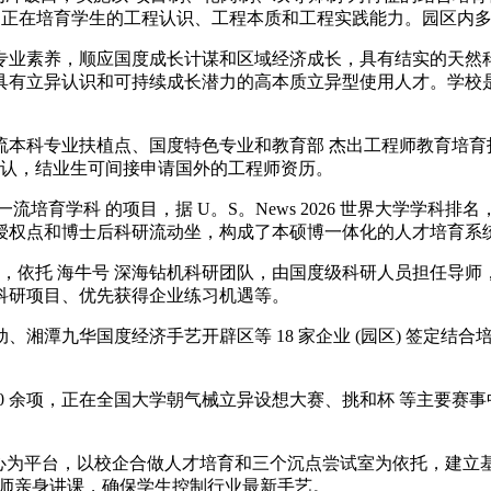
旨正在培育学生的工程认识、工程本质和工程实践能力。园区内
业素养，顺应国度成长计谋和区域经济成长，具有结实的天然科
有立异认识和可持续成长潜力的高本质立异型使用人才。学校是
科专业扶植点、国度特色专业和教育部 杰出工程师教育培育
的承认，结业生可间接申请国外的工程师资历。
科 的项目，据 U。S。News 2026 世界大学学科排名，该学
学位授权点和博士后科研流动坐，构成了本硕博一体化的人才培育系
，依托 海牛号 深海钻机科研团队，由国度级科研人员担任导师
科研项目、优先获得企业练习机遇等。
潭九华国度经济手艺开辟区等 18 家企业 (园区) 签定结合
 余项，正在全国大学朝气械立异设想大赛、挑和杯 等主要赛
核心为平台，以校企合做人才培育和三个沉点尝试室为依托，建立
程师亲身讲课，确保学生控制行业最新手艺。