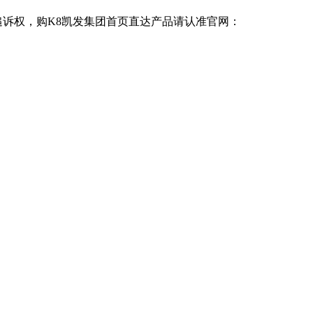
追诉权，购K8凯发集团首页直达产品请认准官网：