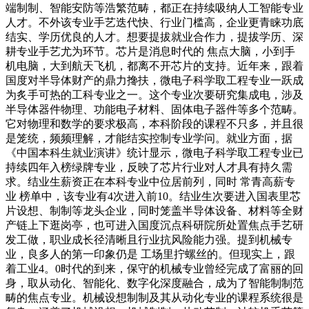
端制制、智能安防等浩繁范畴，都正在持续吸纳人工智能专业
人才。不外该专业手艺迭代快、行业门槛高，企业更青睐功底
结实、学历优良的人才。想要提拔就业合作力，提拔学历、深
耕专业手艺尤为环节。芯片是消息时代的 焦点大脑，小到手
机电脑，大到航天飞机，都离不开芯片的支持。近年来，跟着
国度对半导体财产的鼎力搀扶，微电子科学取工程专业一跃成
为炙手可热的工科专业之一。这个专业次要研究集成电，涉及
半导体器件物理、功能电子材料、固体电子器件等多个范畴。
它对物理和数学的要求极高，本科阶段的课程不只多，并且很
是笼统，频频理解，才能结实控制专业学问。就业方面，据
《中国本科生就业演讲》统计显示，微电子科学取工程专业已
持续四年入榜绿牌专业，反映了芯片行业对人才具有持久需
求。结业生薪资正在本科专业中位居前列，同时 常青高薪专
业 榜单中，该专业有4次进入前10。结业生次要进入国表里芯
片设想、制制等龙头企业，同时笼盖半导体设备、材料等全财
产链上下逛岗亭，也可进入国度沉点科研院所处置焦点手艺研
发工做，职业成长径清晰且行业抗风险能力强。提到机械专
业，良多人的第一印象仍是 工场里拧螺丝的。但现实上，跟
着工业4。0时代的到来，保守的机械专业曾经完成了富丽的回
身，取从动化、智能化、数字化深度融合，成为了智能制制范
畴的焦点专业。机械设想制制及其从动化专业的课程系统很是