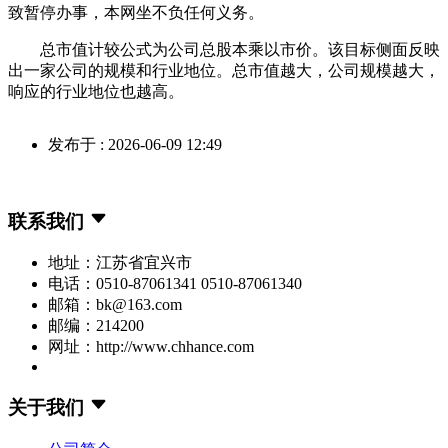
致暂停办事，本网坐不负任何义务。
总市值计较公式为公司总股本乘以市价。该目标侧面反映
出一家公司的规模和行业地位。总市值越大，公司规模越大，
响应的行业地位也越高。
发布于 : 2026-06-09 12:49
联系我们
地址：江苏省宜兴市
电话：0510-87061341 0510-87061340
邮箱：bk@163.com
邮编：214200
网址：http://www.chhance.com
关于我们