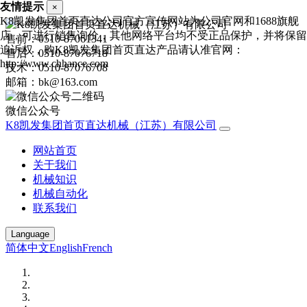
友情提示
×
K8凯发集团首页直达公司官方宣传网站为公司官网和1688旗舰
店，可进行销售询价，其他网络平台均不受正品保护，并将保留
售前：0510-87061341
追诉权，购K8凯发集团首页直达产品请认准官网：
售后：0510-87076718
http://www.chhance.com
技术：0510-87076708
邮箱：bk@163.com
微信公众号
K8凯发集团首页直达机械（江苏）有限公司
网站首页
关于我们
机械知识
机械自动化
联系我们
Language
简体中文
English
French