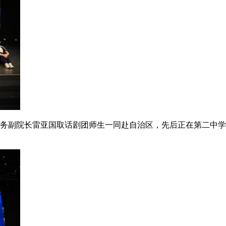
常务副院长雷亚国取话剧团师生一同赴自治区，先后正在第二中