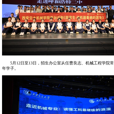
5月12日至13日，招生办公室从任曹良志、机械工程学院
年学子。