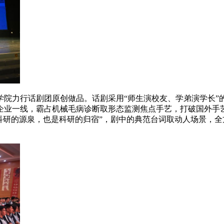
力行话剧团原创做品。话剧采用“师生演校友、学弟演学长”
企业一线，霸占机械毛病诊断取形态监测焦点手艺，打破国外手
科研的源泉，也是科研的归宿”，剧中的典范台词取动人场景，