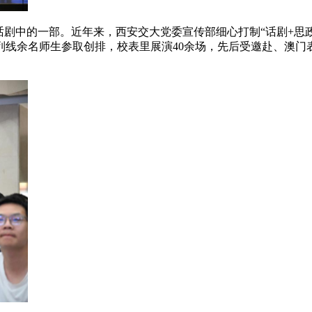
剧中的一部。近年来，西安交大党委宣传部细心打制“话剧+思
线余名师生参取创排，校表里展演40余场，先后受邀赴、澳门