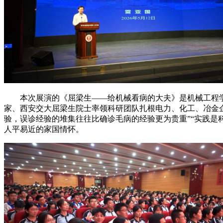
本次展演的《屈梁生——给机械看病的大夫》是机械工程学院
家、西安交大屈梁生院士率领科研团队扎根电力、化工、冶金
验，误诊经验的堆集往往比确诊毛病的经验更为贵重”“实践是
人平易近的家国情怀。