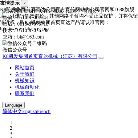
友情提示
×
K8凯发集团首页直达公司官方宣传网站为公司官网和1688旗舰
店，可进行销售询价，其他网络平台均不受正品保护，并将保留
售前：0510-87061341
追诉权，购K8凯发集团首页直达产品请认准官网：
售后：0510-87076718
http://www.chhance.com
技术：0510-87076708
邮箱：bk@163.com
微信公众号
K8凯发集团首页直达机械（江苏）有限公司
网站首页
关于我们
机械知识
机械自动化
联系我们
Language
简体中文
English
French