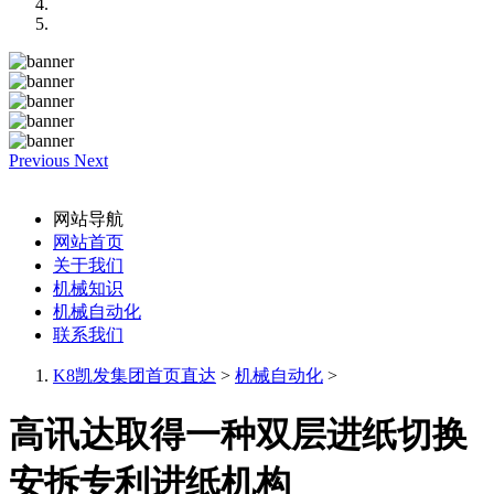
Previous
Next
网站导航
网站首页
关于我们
机械知识
机械自动化
联系我们
K8凯发集团首页直达
>
机械自动化
>
高讯达取得一种双层进纸切换
安拆专利进纸机构