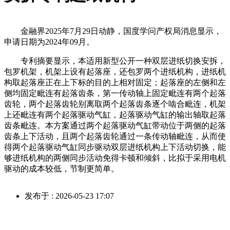
金融界2025年7月29日动静，国度学问产权局消息显示，
申请日期为2024年09月。
专利摘要显示，本适用新型公开一种双层进纸切换安拆，
包罗机架，机架上设有起落座，还包罗两个进纸机构，进纸机
构取起落座正在上下标的目的上相对固定；起落座的左侧和左
侧均固定毗连有起落齿条，第一传动轴上固定毗连有两个起落
齿轮，两个起落齿轮别离取两个起落齿条逐个啮合毗连，机架
上还毗连有两个起落驱动气缸，起落驱动气缸的输出轴取起落
齿条毗连。本方案通过两个起落驱动气缸带动位于两侧的起落
齿条上下活动，且两个起落齿轮通过一条传动轴毗连，从而使
得两个起落驱动气缸同步驱动双层进纸机构上下活动切换，能
够进纸机构的两侧同步活动免得卡顿和倾斜，比拟于采用电机
驱动的成本较低，节制更简单。
发布于 : 2026-05-23 17:07