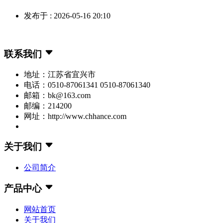
发布于 : 2026-05-16 20:10
联系我们
地址：江苏省宜兴市
电话：0510-87061341 0510-87061340
邮箱：bk@163.com
邮编：214200
网址：http://www.chhance.com
关于我们
公司简介
产品中心
网站首页
关于我们