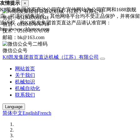
友情提示
×
K8凯发集团首页直达公司官方宣传网站为公司官网和1688旗舰
店，可进行销售询价，其他网络平台均不受正品保护，并将保留
售前：0510-87061341
追诉权，购K8凯发集团首页直达产品请认准官网：
售后：0510-87076718
http://www.chhance.com
技术：0510-87076708
邮箱：bk@163.com
微信公众号
K8凯发集团首页直达机械（江苏）有限公司
网站首页
关于我们
机械知识
机械自动化
联系我们
Language
简体中文
English
French