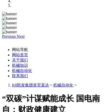
Previous
Next
网站导航
网站首页
关于我们
机械知识
机械自动化
联系我们
K8凯发集团首页直达
>
机械自动化
>
“双碳”计谋赋能成长 国电南
自：财政健康建立