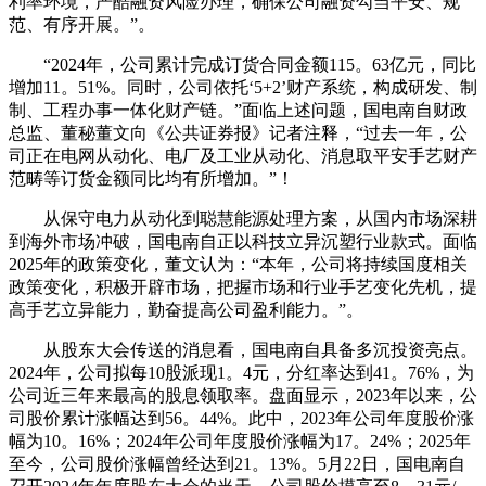
利率环境，严酷融资风险办理，确保公司融资勾当平安、规
范、有序开展。”。
“2024年，公司累计完成订货合同金额115。63亿元，同比
增加11。51%。同时，公司依托‘5+2’财产系统，构成研发、制
制、工程办事一体化财产链。”面临上述问题，国电南自财政
总监、董秘董文向《公共证券报》记者注释，“过去一年，公
司正在电网从动化、电厂及工业从动化、消息取平安手艺财产
范畴等订货金额同比均有所增加。”！
从保守电力从动化到聪慧能源处理方案，从国内市场深耕
到海外市场冲破，国电南自正以科技立异沉塑行业款式。面临
2025年的政策变化，董文认为：“本年，公司将持续国度相关
政策变化，积极开辟市场，把握市场和行业手艺变化先机，提
高手艺立异能力，勤奋提高公司盈利能力。”。
从股东大会传送的消息看，国电南自具备多沉投资亮点。
2024年，公司拟每10股派现1。4元，分红率达到41。76%，为
公司近三年来最高的股息领取率。盘面显示，2023年以来，公
司股价累计涨幅达到56。44%。此中，2023年公司年度股价涨
幅为10。16%；2024年公司年度股价涨幅为17。24%；2025年
至今，公司股价涨幅曾经达到21。13%。5月22日，国电南自